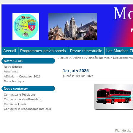
Aller
au
contenu
-
Aller
au
menu
principal
Accueil
Programmes prévisionnels
Revue trimestrielle
Les Marches
-
Vous
Accueil
>
Archives
>
Activités internes
>
Déplacements
Dans
Notre CLUB
Aller
êtes
la
ici
Notre Equipe
à
rubrique
1er juin 2025
:
Assurance
:
la
publié le 1er juin 2025
Affiliation - Cotisation 2026
recherche
Notre boutique
Dans
Nous contacter
la
Contactez le Président
rubrique
:
Contactez le vice-Président
Contacter Gisèle
Contacter la responsable Info club
Plan du site