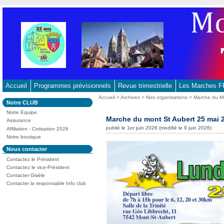
Aller
au
contenu
-
Aller
au
menu
principal
Accueil
Programmes prévisionnels
Revue trimestrielle
Les Marches
-
Vous
Accueil
>
Archives
>
Nos organisations
>
Marche du Mo
Dans
Notre CLUB
Aller
êtes
la
ici
Notre Equipe
à
rubrique
Marche du mont St Aubert 25 mai 
:
Assurance
:
la
publié le 1er juin 2026 (modifié le 9 juin 2026)
Affiliation - Cotisation 2026
recherche
Notre boutique
Dans
Nous contacter
la
Contactez le Président
rubrique
:
Contactez le vice-Président
Contacter Gisèle
Contacter la responsable Info club