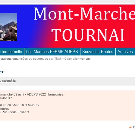
trimestrielle
Les Marches FFBMP ADEPS
Souvenirs Photos
Archives
estations organisées ou soutenues par TMM
>
Calendrier mensuel
e
er
u calendrier
imanche 09 avril - ADEPS 7022 Harmignies
/04/2017
ies
10 15 20 KM 8 18 H ADEPS
ignies
 Rue Vieille Eglise 3
H