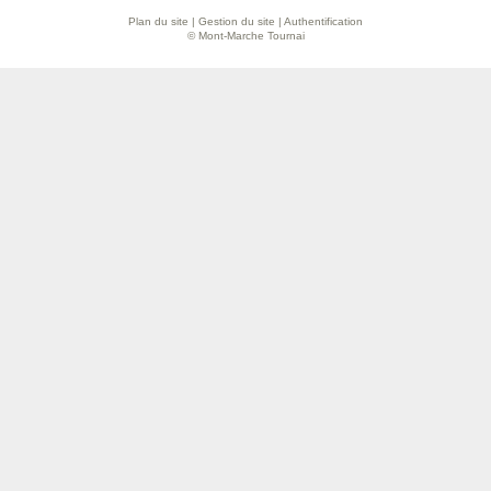
Plan du site
|
Gestion du site
|
Authentification
© Mont-Marche Tournai