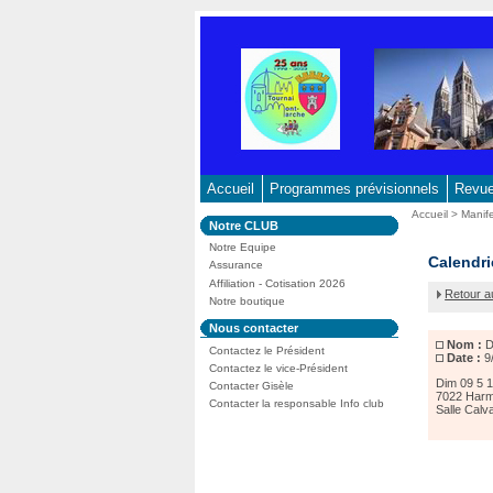
Aller
au
contenu
-
Aller
au
menu
principal
Accueil
Programmes prévisionnels
Revue 
-
Vous
Accueil
>
Manif
Dans
Notre CLUB
Aller
êtes
la
ici
Notre Equipe
à
rubrique
Dimanch
Calendri
:
Assurance
:
la
09
Affiliation - Cotisation 2026
Retour a
recherche
avril
Notre boutique
-
Dans
Nous contacter
ADEPS
la
Nom :
D
7022
Contactez le Président
rubrique
Date :
9
Harmign
:
Contactez le vice-Président
Dim 09 5 
Contacter Gisèle
7022 Harm
Contacter la responsable Info club
Salle Calva