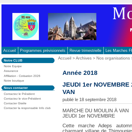
Aller
au
contenu
-
Aller
au
menu
principal
Accueil
Programmes prévisionnels
Revue trimestrielle
Les Marches
-
Vous
Accueil
>
Archives
>
Nos organisations
Dans
Notre CLUB
Aller
êtes
la
ici
Notre Equipe
à
rubrique
:
Année 2018
Assurance
:
la
Affiliation - Cotisation 2026
recherche
Notre boutique
JEUDI 1er NOVEMBRE 
Dans
Nous contacter
VAN
la
Contactez le Président
rubrique
:
Contactez le vice-Président
publié le 18 septembre 2018
Contacter Gisèle
Contacter la responsable Info club
MARCHE DU MOULIN À VAN
JEUDI 1er NOVEMBRE
Cette marche Adeps automn
charmant village de Thimougie