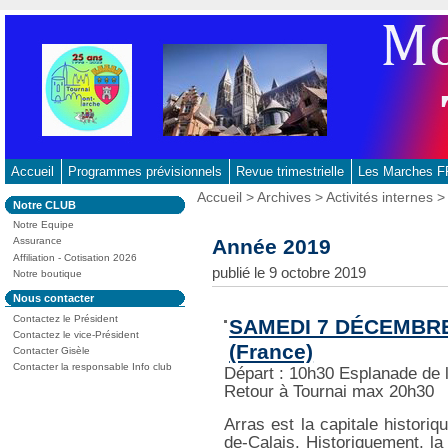
Aller
au
contenu
-
Aller
au
menu
principal
Accueil
Programmes prévisionnels
Revue trimestrielle
Les Marches
-
Vous
Accueil
>
Archives
>
Activités internes
Dans
Notre CLUB
Aller
êtes
la
ici
Notre Equipe
à
rubrique
:
Année 2019
Assurance
:
la
Affiliation - Cotisation 2026
recherche
publié le 9 octobre 2019
Notre boutique
Dans
Nous contacter
la
Contactez le Président
rubrique
SAMEDI 7 DÉCEMBRE
:
Contactez le vice-Président
(France)
Contacter Gisèle
Contacter la responsable Info club
Départ : 10h30 Esplanade de 
Retour à Tournai max 20h30
Arras est la capitale histori
de-Calais. Historiquement, la 