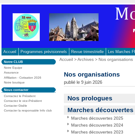
Aller
au
contenu
-
Aller
au
menu
principal
Accueil
Programmes prévisionnels
Revue trimestrielle
Les Marches
-
Vous
Accueil
>
Archives
> Nos organisations
Dans
Notre CLUB
Aller
êtes
la
ici
Notre Equipe
à
rubrique
:
Nos organisations
Assurance
:
la
Affiliation - Cotisation 2026
recherche
publié le 9 juin 2026
Notre boutique
Dans
Nous contacter
la
Contactez le Président
Nos prologues
rubrique
:
Contactez le vice-Président
Contacter Gisèle
Marches découvertes
Contacter la responsable Info club
Marches découvertes 2025
Marches découvertes 2024
Marches découvertes 2023