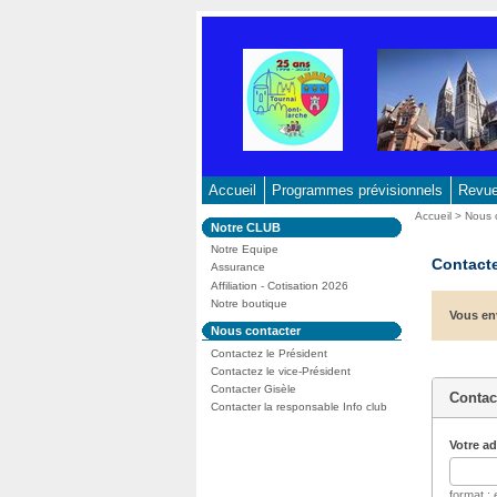
Aller
au
contenu
-
Aller
au
menu
principal
Accueil
Programmes prévisionnels
Revue 
-
Vous
Accueil
>
Nous 
Dans
Notre CLUB
Aller
êtes
la
ici
Notre Equipe
à
rubrique
Contacte
:
Assurance
:
la
Affiliation - Cotisation 2026
recherche
Notre boutique
Vous en
Dans
Nous contacter
la
Contactez le Président
rubrique
:
Contactez le vice-Président
Contacter Gisèle
Contac
Contacter la responsable Info club
Votre a
format 