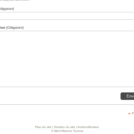
bligatoire]
tion
[Obligatoire]
H
Plan du site
|
Gestion du site
|
Authentification
© Mont-Marche Tournai