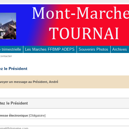
trimestrielle
Les Marches FFBMP ADEPS
Souvenirs Photos
Archives
contacter
z le Président
voyer un message au Président, André
tez le Président
dresse électronique
[Obligatoire]
: email@domaine.com