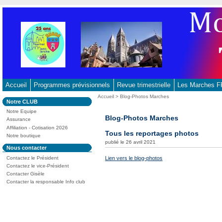
Aller
au
contenu
-
Aller
au
menu
principal
Accueil
Programmes prévisionnels
Revue trimestrielle
Les Marches
-
Vous
Accueil
>
Blog-Photos Marches
Dans
Notre CLUB
Aller
êtes
la
ici
Notre Equipe
à
rubrique
Blog-Photos Marches
:
Assurance
:
la
Affiliation - Cotisation 2026
Tous les reportages photos
recherche
Notre boutique
publié le 26 avril 2021
Dans
Nous contacter
la
Contactez le Président
Lien vers le blog-photos
rubrique
:
Contactez le vice-Président
Contacter Gisèle
Contacter la responsable Info club