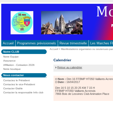
Aller
au
contenu
-
Aller
au
menu
principal
Accueil
Programmes prévisionnels
Revue trimestrielle
Les Marches
-
Vous
Accueil
>
Manifestations organisées ou soutenues p
Dans
Notre CLUB
Aller
êtes
la
ici
Notre Equipe
à
rubrique
Dim
Calendrier
:
Assurance
:
la
16
Affiliation - Cotisation 2026
Retour au calendrier
recherche
FFBMP
Notre boutique
HT050
Dans
Nous contacter
Vaillants
la
Nom :
Dim 16 FFBMP HT050 Vaillants Acreno
Acrenois
Contactez le Président
rubrique
Date :
16/04/2017
7866
:
Contactez le vice-Président
Bois
Dim 16 5 10 15 20 25 KM 7 15 H
Contacter Gisèle
FFBMP HT050 Vaillants Acrenois
de
Contacter la responsable Info club
7866 Bois de Lessines Club Animation Place
Lessines