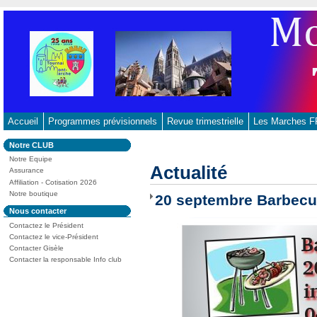
Aller
au
contenu
-
Aller
au
menu
principal
Accueil
Programmes prévisionnels
Revue trimestrielle
Les Marches
-
Dans
Notre CLUB
Aller
la
Mont-
20
Notre Equipe
à
rubrique
Marche
Actualité
mars
:
Assurance
la
Tournai
Affiliation - Cotisation 2026
recherche
Notre boutique
20 septembre Barbec
Dans
Nous contacter
la
Contactez le Président
rubrique
:
Contactez le vice-Président
Contacter Gisèle
Contacter la responsable Info club