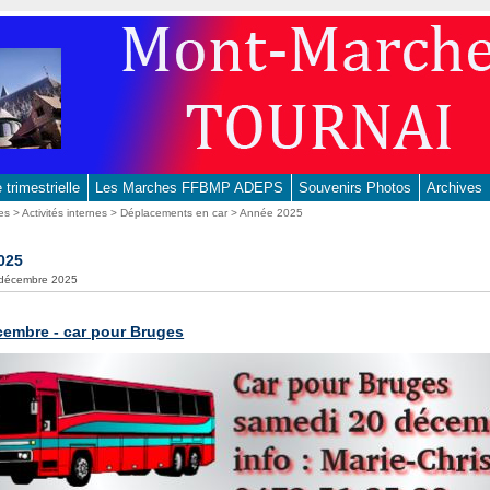
trimestrielle
Les Marches FFBMP ADEPS
Souvenirs Photos
Archives
es
>
Activités internes
>
Déplacements en car
> Année 2025
025
0 décembre 2025
cembre - car pour Bruges