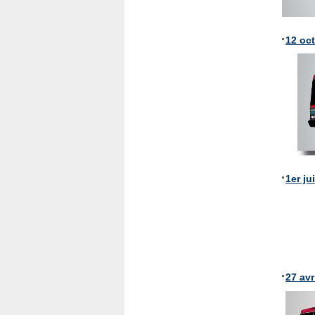
12 oc
1er ju
27 avr