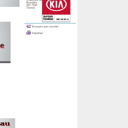
Chaussée de
Bruxelles
392 7500
Tournai
Envoyer par courriel
Imprimer