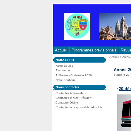
Aller
au
contenu
-
Aller
au
menu
principal
Accueil
Programmes prévisionnels
Revue 
-
Vous
Accueil
>
Archiv
Dans
Notre CLUB
Aller
êtes
la
ici
Notre Equipe
à
rubrique
Année 2
:
Assurance
:
la
publié le 2
Affiliation - Cotisation 2026
recherche
Notre boutique
Dans
Nous contacter
20 dé
la
Contactez le Président
rubrique
:
Contactez le vice-Président
Contacter Gisèle
Contacter la responsable Info club