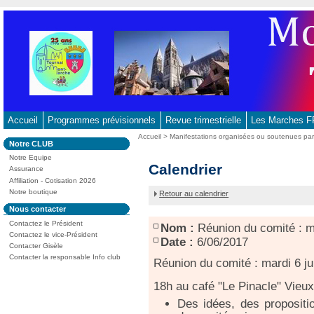
Aller
au
contenu
-
Aller
au
menu
principal
Accueil
Programmes prévisionnels
Revue trimestrielle
Les Marches
-
Vous
Accueil
>
Manifestations organisées ou soutenues p
Dans
Notre CLUB
Aller
êtes
la
ici
Notre Equipe
à
rubrique
Réunion
Calendrier
:
Assurance
:
la
du
Affiliation - Cotisation 2026
recherche
comité :
Notre boutique
Retour au calendrier
mardi
Dans
Nous contacter
6
la
juin
Contactez le Président
rubrique
Nom :
Réunion du comité : ma
:
Contactez le vice-Président
Date :
6/06/2017
Contacter Gisèle
Contacter la responsable Info club
Réunion du comité : mardi 6 ju
18h au café "Le Pinacle" Vieu
Des idées, des propositi