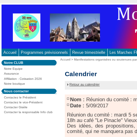
Aller
au
contenu
-
Aller
au
menu
principal
Accueil
Programmes prévisionnels
Revue trimestrielle
Les Marches
-
Vous
Accueil
>
Manifestations organisées ou soutenues p
Dans
Notre CLUB
Aller
êtes
la
ici
Notre Equipe
à
rubrique
Réunion
Calendrier
:
Assurance
:
la
du
Affiliation - Cotisation 2026
recherche
comité :
Notre boutique
Retour au calendrier
mardi
Dans
Nous contacter
5
la
septembre
Contactez le Président
rubrique
Nom :
Réunion du comité : m
:
Contactez le vice-Président
Date :
5/09/2017
Contacter Gisèle
Contacter la responsable Info club
Réunion du comité : mardi 5 
18h au café "Le Pinacle" Vieu
Des idées, des propositions
comité, qui ne manquera pas d