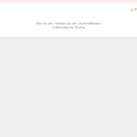
H
Plan du site
|
Gestion du site
|
Authentification
© Mont-Marche Tournai