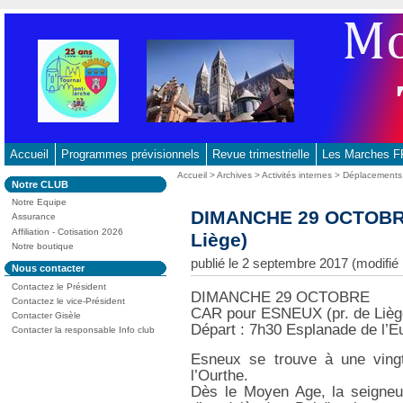
Aller
au
contenu
-
Aller
au
menu
principal
Accueil
Programmes prévisionnels
Revue trimestrielle
Les Marches
-
Vous
Accueil
>
Archives
>
Activités internes
>
Déplacements
Dans
Notre CLUB
Aller
êtes
la
ici
Notre Equipe
à
rubrique
DIMANCHE 29 OCTOBRE
:
Assurance
:
la
Affiliation - Cotisation 2026
Liège)
recherche
Notre boutique
publié le 2 septembre 2017 (modifié
Dans
Nous contacter
la
Contactez le Président
rubrique
DIMANCHE 29 OCTOBRE
:
Contactez le vice-Président
CAR pour ESNEUX (pr. de Lièg
Contacter Gisèle
Départ : 7h30 Esplanade de l’E
Contacter la responsable Info club
Esneux se trouve à une ving
l’Ourthe.
Dès le Moyen Age, la seigneur