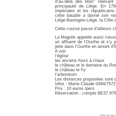
d’au-delà des Bois" relevan
principauté de Liège. En 1794
impériales et les républicains
cette bataille a donné son n
Liège-Bastogne-Liège, la Côte 
Cette course passe d’ailleurs
La Magrée appelée aussi ruisse
un affluent de l’Ourthe et s’y
jette dans l’Ourthe en amont d
A voir
l’église
les anciens fours à chaux
le château et le domaine du R
le château le Fy
l’arboretum
Les distances proposées sont d
Infos : Marie-Claude 0494/757
Prix : 10 euros /pers
Réservation : compte BE37 97
Plan du site