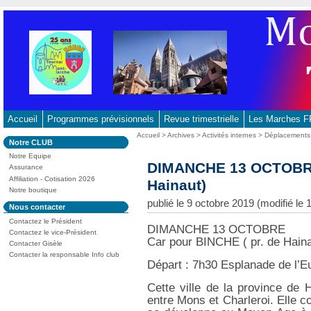
Aller
au
contenu
-
Aller
au
menu
principal
Accueil
Programmes prévisionnels
Revue trimestrielle
Les Marches
-
Vous
Accueil
>
Archives
>
Activités internes
>
Déplacements
Dans
Notre CLUB
Aller
êtes
la
ici
Notre Equipe
à
rubrique
DIMANCHE 13 OCTOBRE 
:
Assurance
:
la
Affiliation - Cotisation 2026
Hainaut)
recherche
Notre boutique
publié le 9 octobre 2019 (modifié l
Dans
Nous contacter
la
Contactez le Président
rubrique
DIMANCHE 13 OCTOBRE
:
Contactez le vice-Président
Car pour BINCHE ( pr. de Haina
Contacter Gisèle
Contacter la responsable Info club
Départ : 7h30 Esplanade de l’E
Cette ville de la province de 
entre Mons et Charleroi. Elle 