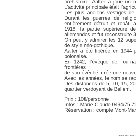
préhistoire. Aalter a joué un 
L’activité principale était l’agric
Les plus anciens vestiges de 
Durant les guerres de religi
entièrement détruit et rebâti 
1918, la partie supérieure d
allemandes et fut reconstruite 3
On peut y admirer les 12 super
de style néo-gothique.
Aalter a été libérée en 1944 p
polonaise.
En 1242, l’évêque de Tourna
frontières
de son évêché, crée une nouvel
Avec les années, le nom se rac
Des distances de 5, 10, 15, 20
quartier verdoyant de Bellem.
Prix : 10€/personne
Infos : Marie-Claude 0494/75.7
Réservation : compte Mont-Mar
Plan du site