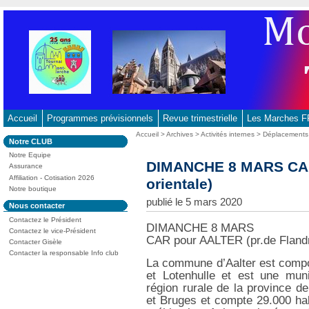
Aller
au
contenu
-
Aller
au
menu
principal
Accueil
Programmes prévisionnels
Revue trimestrielle
Les Marches
-
Vous
Accueil
>
Archives
>
Activités internes
>
Déplacements
Dans
Notre CLUB
Aller
êtes
la
ici
Notre Equipe
à
rubrique
DIMANCHE 8 MARS CAR 
:
Assurance
:
la
Affiliation - Cotisation 2026
orientale)
recherche
Notre boutique
publié le 5 mars 2020
Dans
Nous contacter
la
Contactez le Président
rubrique
DIMANCHE 8 MARS
:
Contactez le vice-Président
CAR pour AALTER (pr.de Flandr
Contacter Gisèle
Contacter la responsable Info club
La commune d’Aalter est compos
et Lotenhulle et est une muni
région rurale de la province de
et Bruges et compte 29.000 habi