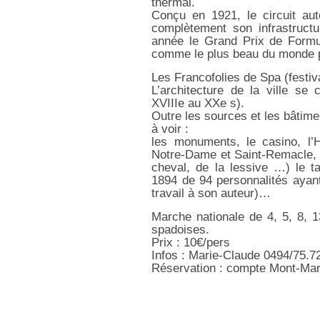
thermal.
Conçu en 1921, le circuit au
complètement son infrastructu
année le Grand Prix de Formul
comme le plus beau du monde po
Les Francofolies de Spa (festi
L’architecture de la ville se
XVIIIe au XXe s).
Outre les sources et les bâtime
à voir :
les monuments, le casino, l’H
Notre-Dame et Saint-Remacle, l
cheval, de la lessive …) le t
1894 de 94 personnalités ayan
travail à son auteur)…
Marche nationale de 4, 5, 8, 1
spadoises.
Prix : 10€/pers
Infos : Marie-Claude 0494/75.7
Réservation : compte Mont-Mar