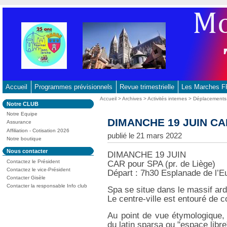
Aller
au
contenu
-
Aller
au
menu
principal
Accueil
Programmes prévisionnels
Revue trimestrielle
Les Marches
-
Vous
Accueil
>
Archives
>
Activités internes
>
Déplacements
Dans
Notre CLUB
Aller
êtes
la
ici
Notre Equipe
à
rubrique
DIMANCHE 19 JUIN CAR 
:
Assurance
:
la
Affiliation - Cotisation 2026
publié le 21 mars 2022
recherche
Notre boutique
Dans
Nous contacter
DIMANCHE 19 JUIN
la
Contactez le Président
CAR pour SPA (pr. de Liège)
rubrique
:
Contactez le vice-Président
Départ : 7h30 Esplanade de l’E
Contacter Gisèle
Contacter la responsable Info club
Spa se situe dans le massif ar
Le centre-ville est entouré de c
Au point de vue étymologique, o
du latin sparsa ou "espace libre