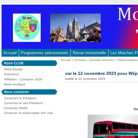
Aller
au
contenu
-
Aller
au
menu
principal
Accueil
Programmes prévisionnels
Revue trimestrielle
Les Marches
-
Vous
Accueil
>
Archives
>
Activités internes
>
Déplacements
Dans
Notre CLUB
Aller
êtes
la
ici
Notre Equipe
à
rubrique
car le 12 novembre 2023 pour Wép
:
Assurance
:
la
publié le 12 novembre 2023
Affiliation - Cotisation 2026
recherche
Notre boutique
Dans
Nous contacter
la
Contactez le Président
rubrique
:
Contactez le vice-Président
Contacter Gisèle
De
Contacter la responsable Info club