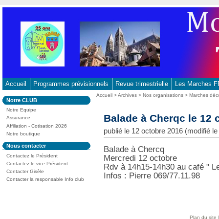
Aller
au
contenu
-
Aller
au
menu
principal
Accueil
Programmes prévisionnels
Revue trimestrielle
Les Marches
-
Vous
Accueil
>
Archives
>
Nos organisations
>
Marches déc
Dans
Notre CLUB
Aller
êtes
la
ici
Notre Equipe
à
rubrique
Balade à Cherqc le 12 
:
Assurance
:
la
Affiliation - Cotisation 2026
publié le 12 octobre 2016 (modifié 
recherche
Notre boutique
Dans
Nous contacter
Balade à Chercq
la
Contactez le Président
Mercredi 12 octobre
rubrique
:
Contactez le vice-Président
Rdv à 14h15-14h30 au café " L
Contacter Gisèle
Infos : Pierre 069/77.11.98
Contacter la responsable Info club
Plan du site