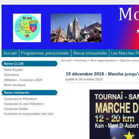
Aller
au
contenu
-
Aller
au
menu
principal
Accueil
Programmes prévisionnels
Revue trimestrielle
Les Marches
-
Vous
Accueil
>
Archives
>
Nos organisations
>
Marche autou
Dans
Notre CLUB
Aller
êtes
la
ici
Notre Equipe
à
rubrique
15 décembre 2018 - Marche jusqu’
:
Assurance
:
la
publié le 30 octobre 2018
Affiliation - Cotisation 2026
recherche
Notre boutique
Dans
Nous contacter
la
Contactez le Président
rubrique
:
Contactez le vice-Président
Contacter Gisèle
Contacter la responsable Info club