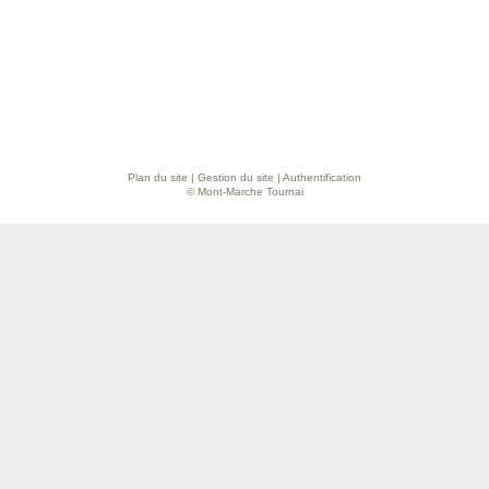
Plan du site
|
Gestion du site
|
Authentification
© Mont-Marche Tournai