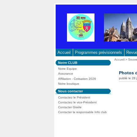
Aller
au
contenu
-
Aller
au
menu
principal
Accueil
Programmes prévisionnels
Revue 
-
Vous
Accueil
>
Souve
Dans
Notre CLUB
Aller
êtes
la
ici
Notre Equipe
à
rubrique
Photos 
:
Assurance
:
la
publié le 28
Affiliation - Cotisation 2026
recherche
Notre boutique
Dans
Nous contacter
la
Contactez le Président
rubrique
:
Contactez le vice-Président
Contacter Gisèle
Contacter la responsable Info club