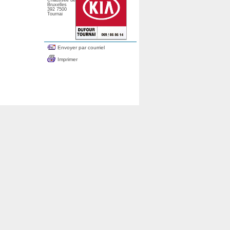
Chaussée de
Bruxelles
392 7500
Tournai
Envoyer par courriel
Imprimer