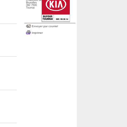
Chaussée de
Bruxelles
392 7500
Tournai
Envoyer par courriel
Imprimer