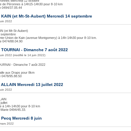
ronnes Mercredi 12 octobre
ise de Péronnes à 14h15-14h30 pour 8-10 km
th 0494/37.05.44
 KAIN (et Mt-St-Aubert) Mercredi 14 septembre
 juin 2022
IN (et Mt-St-Aubert)
4 septembre
inte-Union de Kain (avenue Montgomery) à 14h-14h30 pour 8-10 km.
le 0474/88.04.90
à TOURNAI - Dimanche 7 août 2022
juin 2022 (modifié le 14 juin 2022)
OURNAI - Dimanche 7 août 2022
alle aux Draps pour 8km
ré 0478/95.88.50
 ALLAIN Mercredi 13 juillet 2022
 juin 2022
LLAIN
uillet
ise à 14h-14h30 pour 8-10 km
n-Marie 0494/45.33.
 Pecq Mercredi 8 juin
 mars 2022