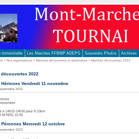
trimestrielle
Les Marches FFBMP ADEPS
Souvenirs Photos
Archives
es
>
Nos organisations
>
Marches découvertes et éphémères
> Marches découvertes 2022
 découvertes 2022
 Hérinnes Vendredi 11 novembre
1 septembre 2022
rinnes
1 novembre
ise à 14h15-14h30 pour 8-10km
el 0478/51.15.95
 Péronnes Mercredi 12 octobre
1 septembre 2022