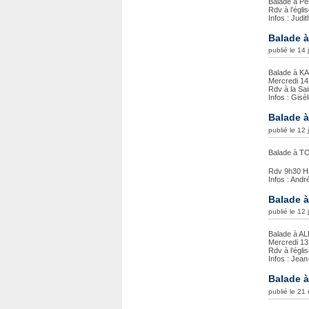
Balade à Pé
Rdv à l’égl
Infos : Judi
Balade à
publié le 14
Balade à KA
Mercredi 1
Rdv à la Sa
Infos : Gisè
Balade 
publié le 12 
Balade à T
Rdv 9h30 H
Infos : And
Balade à
publié le 12
Balade à A
Mercredi 13 j
Rdv à l’égl
Infos : Jea
Balade à
publié le 21