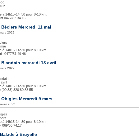
ecq
juin
ise à 14h15-14h30 pour 8-10 km.
ent 0472/82.34.16
 Béclers Mercredi 11 mai
 mars 2022
clers
 mai
ise à 14h15-14h30 pour 8-10 km
cis 0477/51 49 46
 Blandain mercredi 13 avril
 mars 2022
andain
avril
ise à 14h15-14h30 pour 8-10 km
le (00 33) 320 80 88 55
 Obigies Mercredi 9 mars
anvier 2022
igies
mars
ise à 14h15-14h30 pour 8-10 km
el 069/55.74.17
r Balade à Bruyelle