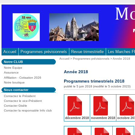
Aller
au
contenu
-
Aller
au
menu
principal
Accueil
Programmes prévisionnels
Revue trimestrielle
Les Marches
-
Vous
Accueil
>
Programmes prévisionnels
> Année 2018
Dans
Notre CLUB
Aller
êtes
la
ici
Notre Equipe
à
rubrique
Année 2018
:
Assurance
:
la
Affiliation - Cotisation 2026
Programmes trimestriels 2018
recherche
Notre boutique
publié le 5 juin 2018 (modifié le 5 octobre 2023)
Dans
Nous contacter
la
Contactez le Président
rubrique
:
Contactez le vice-Président
Contacter Gisèle
Contacter la responsable Info club
décembre 2018
novembre 2018
octobre 20