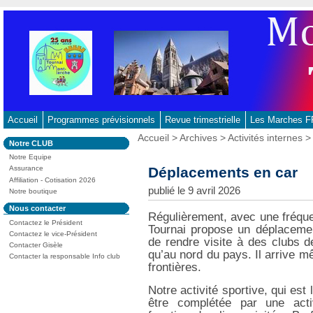
Aller
au
contenu
-
Aller
au
menu
principal
Accueil
Programmes prévisionnels
Revue trimestrielle
Les Marches
-
Vous
Accueil
>
Archives
>
Activités internes
> 
Dans
Notre CLUB
Aller
êtes
la
ici
Notre Equipe
à
rubrique
:
Déplacements en car
Assurance
:
la
Affiliation - Cotisation 2026
recherche
publié le 9 avril 2026
Notre boutique
Dans
Nous contacter
Régulièrement, avec une fréqu
la
Contactez le Président
rubrique
Tournai propose un déplaceme
:
Contactez le vice-Président
de rendre visite à des clubs d
Contacter Gisèle
qu’au nord du pays. Il arrive m
Contacter la responsable Info club
frontières.
Notre activité sportive, qui est
être complétée par une activ