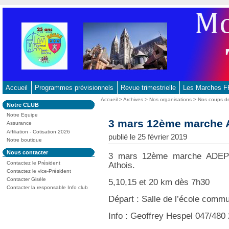
Aller
au
contenu
-
Aller
au
menu
principal
Accueil
Programmes prévisionnels
Revue trimestrielle
Les Marches
-
Vous
Accueil
>
Archives
>
Nos organisations
>
Nos coups d
Dans
Notre CLUB
Aller
êtes
la
ici
Notre Equipe
à
rubrique
3 mars 12ème marche 
:
Assurance
:
la
Affiliation - Cotisation 2026
publié le 25 février 2019
recherche
Notre boutique
Dans
Nous contacter
3 mars 12ème marche ADEPS 
la
Contactez le Président
Athois.
rubrique
:
Contactez le vice-Président
Contacter Gisèle
5,10,15 et 20 km dès 7h30
Contacter la responsable Info club
Départ : Salle de l’école comm
Info : Geoffrey Hespel 047/480