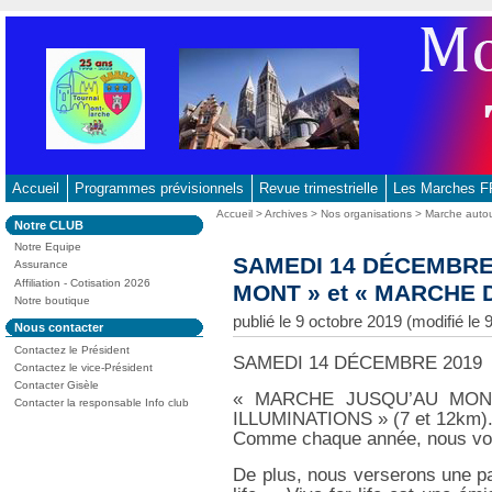
Aller
au
contenu
-
Aller
au
menu
principal
Accueil
Programmes prévisionnels
Revue trimestrielle
Les Marches
-
Vous
Accueil
>
Archives
>
Nos organisations
>
Marche autou
Dans
Notre CLUB
Aller
êtes
la
ici
Notre Equipe
à
rubrique
SAMEDI 14 DÉCEMBRE
:
Assurance
:
la
Affiliation - Cotisation 2026
MONT » et « MARCHE 
recherche
Notre boutique
publié le 9 octobre 2019 (modifié l
Dans
Nous contacter
la
Contactez le Président
rubrique
SAMEDI 14 DÉCEMBRE 2019
:
Contactez le vice-Président
Contacter Gisèle
« MARCHE JUSQU’AU MONT
Contacter la responsable Info club
ILLUMINATIONS » (7 et 12km)
Comme chaque année, nous vou
De plus, nous verserons une par