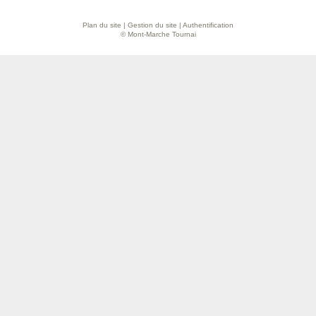
Plan du site
|
Gestion du site
|
Authentification
© Mont-Marche Tournai