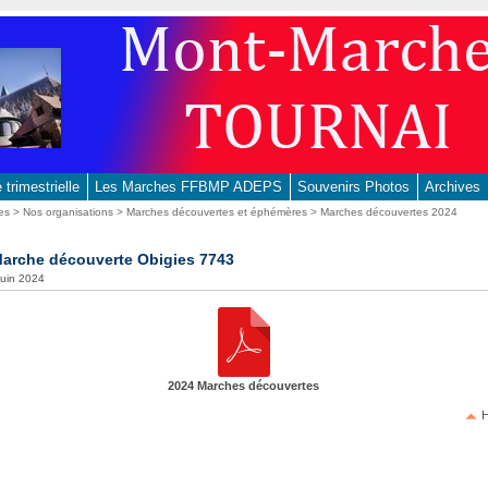
trimestrielle
Les Marches FFBMP ADEPS
Souvenirs Photos
Archives
es
>
Nos organisations
>
Marches découvertes et éphémères
>
Marches découvertes 2024
Marche découverte Obigies 7743
 juin 2024
2024 Marches découvertes
H