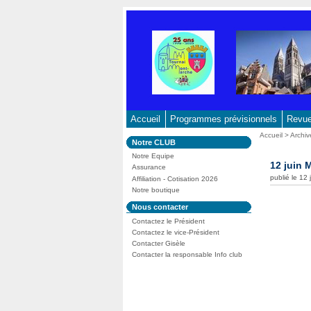
Aller
au
contenu
-
Aller
au
menu
principal
Accueil
Programmes prévisionnels
Revue 
-
Vous
Accueil
>
Archiv
Dans
Notre CLUB
Aller
êtes
la
ici
Notre Equipe
à
rubrique
12 juin 
:
Assurance
:
la
publié le 12
Affiliation - Cotisation 2026
recherche
Notre boutique
Dans
Nous contacter
la
Contactez le Président
rubrique
:
Contactez le vice-Président
Contacter Gisèle
Contacter la responsable Info club