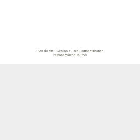
Plan du site
|
Gestion du site
|
Authentification
© Mont-Marche Tournai