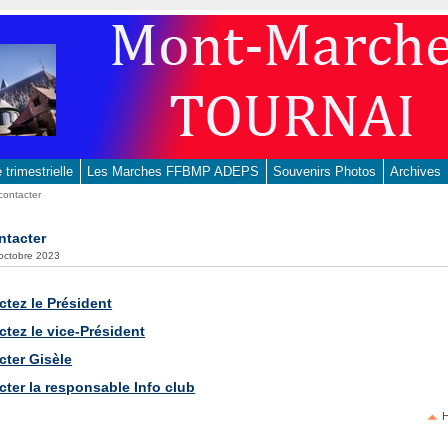
trimestrielle
Les Marches FFBMP ADEPS
Souvenirs Photos
Archives
contacter
ntacter
 octobre 2023
ctez le Président
tez le vice-Président
cter Gisèle
ter la responsable Info club
H