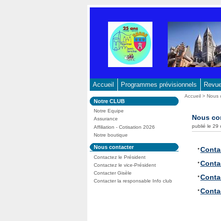
Aller
au
contenu
-
Aller
au
menu
principal
Accueil
Programmes prévisionnels
Revue 
-
Vous
Accueil
>
Nous 
Dans
Notre CLUB
Aller
êtes
la
ici
Notre Equipe
à
rubrique
Nous co
:
Assurance
:
la
publié le 29
Affiliation - Cotisation 2026
recherche
Notre boutique
Dans
Nous contacter
Conta
la
Contactez le Président
rubrique
Contac
:
Contactez le vice-Président
Contacter Gisèle
Conta
Contacter la responsable Info club
Contac