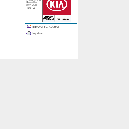
Chaussée de
Bruxelles
392 7500
Tournai
Envoyer par courriel
Imprimer